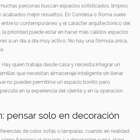
muchas personas buscan espacios sofisticados, limpios
 y acabados mejor resueltos. En Condesa o Roma suele
entre lo contemporáneo y el carácter arquitectónico del
, la prioridad puede estar en hacer más cálidos espacios
res a un día a día muy activo. No hay una fórmula única,
e.
. Hay quien trabaja desde casa y necesita integrar un
familias que necesitan almacenaje inteligente sin llenar
ue no pueden permitirse un espacio bonito pero
rcute en la experiencia del cliente y en la operación
: pensar solo en decoración
rencias de color, sofás o lámparas, cuando en realidad
r cómo funciona el espacio. La decoración suma, claro,