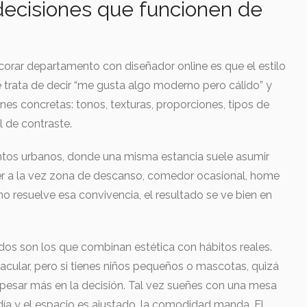
 decisiones que funcionen de
orar departamento con diseñador online es que el estilo
e trata de decir “me gusta algo moderno pero cálido” y
nes concretas: tonos, texturas, proporciones, tipos de
el de contraste.
os urbanos, donde una misma estancia suele asumir
ser a la vez zona de descanso, comedor ocasional, home
o no resuelve esa convivencia, el resultado se ve bien en
os son los que combinan estética con hábitos reales.
acular, pero si tienes niños pequeños o mascotas, quizá
 pesar más en la decisión. Tal vez sueñes con una mesa
 día y el espacio es ajustado, la comodidad manda. El