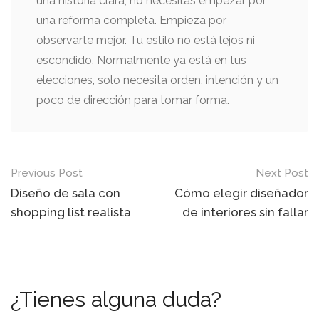
una historia clara, no necesitas empezar por
una reforma completa. Empieza por
observarte mejor. Tu estilo no está lejos ni
escondido. Normalmente ya está en tus
elecciones, solo necesita orden, intención y un
poco de dirección para tomar forma.
Post
Previous Post
Next Post
navigation
Diseño de sala con
Cómo elegir diseñador
shopping list realista
de interiores sin fallar
¿Tienes alguna duda?